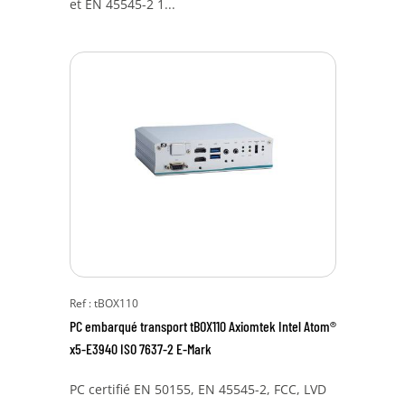
et EN 45545-2 1...
Ref : tBOX110
PC embarqué transport tBOX110 Axiomtek Intel Atom®
x5-E3940 ISO 7637-2 E-Mark
PC certifié EN 50155, EN 45545-2, FCC, LVD