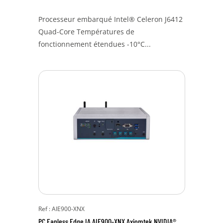
Processeur embarqué Intel® Celeron J6412
Quad-Core Températures de
fonctionnement étendues -10°C...
Ref : AIE900-XNX
PC Fanless Edge IA AIE900-XNX Axiomtek NVIDIA®