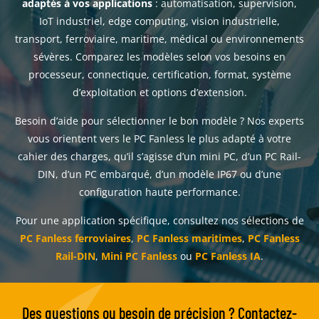
adaptés à vos applications
: automatisation, supervision,
IoT industriel, edge computing, vision industrielle,
transport, ferroviaire, maritime, médical ou environnements
sévères. Comparez les modèles selon vos besoins en
processeur, connectique, certification, format, système
d’exploitation et options d’extension.
Besoin d’aide pour sélectionner le bon modèle ? Nos experts
vous orientent vers le PC Fanless le plus adapté à votre
cahier des charges, qu’il s’agisse d’un mini PC, d’un PC Rail-
DIN, d’un PC embarqué, d’un modèle IP67 ou d’une
configuration haute performance.
Pour une application spécifique, consultez nos sélections de
PC Fanless ferroviaires
,
PC Fanless maritimes
,
PC Fanless
Rail-DIN
,
Mini PC Fanless
ou
PC Fanless IA
.
Des questions ou besoin de précision ? Contactez-