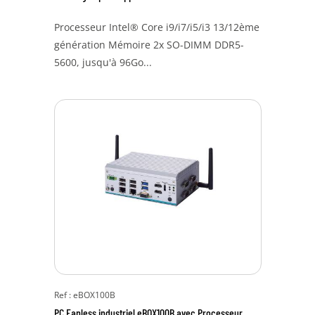
Processeur Intel® Core i9/i7/i5/i3 13/12ème
génération Mémoire 2x SO-DIMM DDR5-
5600, jusqu'à 96Go...
Ref : eBOX100B
PC Fanless industriel eBOX100B avec Processeur