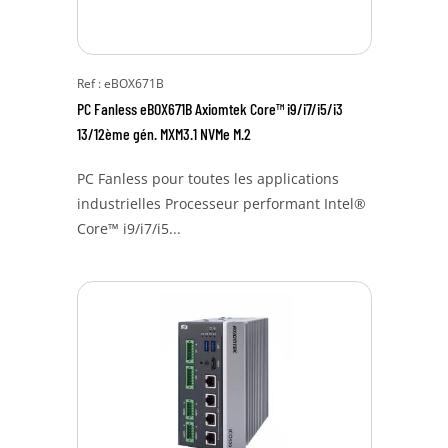
Ref : eBOX671B
PC Fanless eBOX671B Axiomtek Core™ i9/i7/i5/i3
13/12ème gén. MXM3.1 NVMe M.2
PC Fanless pour toutes les applications
industrielles Processeur performant Intel®
Core™ i9/i7/i5...