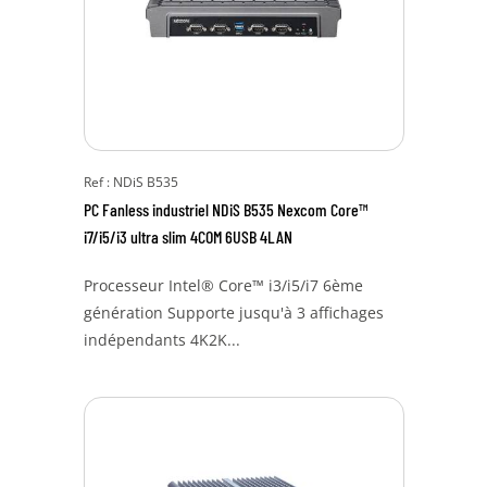
Ref : NDiS B535
PC Fanless industriel NDiS B535 Nexcom Core™
i7/i5/i3 ultra slim 4COM 6USB 4LAN
Processeur Intel® Core™ i3/i5/i7 6ème
génération Supporte jusqu'à 3 affichages
indépendants 4K2K...