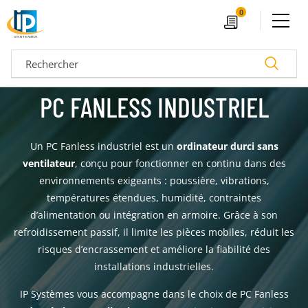
Ouvrir le menu
0
Devis
Recherc
PC FANLESS INDUSTRIEL
Un PC Fanless industriel est un
ordinateur durci sans
ventilateur
, conçu pour fonctionner en continu dans des
environnements exigeants : poussière, vibrations,
températures étendues, humidité, contraintes
d’alimentation ou intégration en armoire. Grâce à son
refroidissement passif, il limite les pièces mobiles, réduit les
risques d’encrassement et améliore la fiabilité des
04 72 14 18 00
Nos configurateurs
installations industrielles.
IP Systèmes vous accompagne dans le choix de PC Fanless