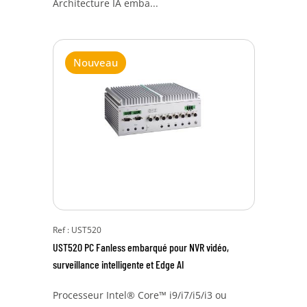
Architecture IA emba...
Nouveau
Ref : UST520
UST520 PC Fanless embarqué pour NVR vidéo,
surveillance intelligente et Edge AI
Processeur Intel® Core™ i9/i7/i5/i3 ou