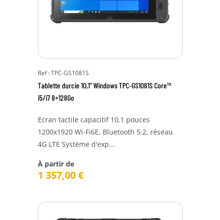
Ref : TPC-GS1081S
Tablette durcie 10,1" Windows TPC-GS1081S Core™
i5/i7 8+128Go
Ecran tactile capacitif 10,1 pouces
1200x1920 Wi-Fi6E, Bluetooth 5.2, réseau
4G LTE Système d'exp...
À partir de
1 357,00
€