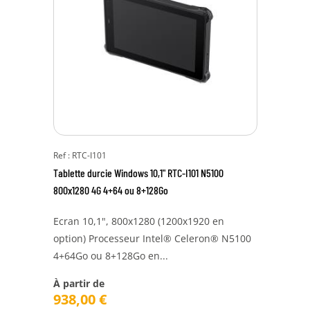
Ref : RTC-I101
Tablette durcie Windows 10,1" RTC-I101 N5100
800x1280 4G 4+64 ou 8+128Go
Ecran 10,1", 800x1280 (1200x1920 en
option) Processeur Intel® Celeron® N5100
4+64Go ou 8+128Go en...
À partir de
938,00
€