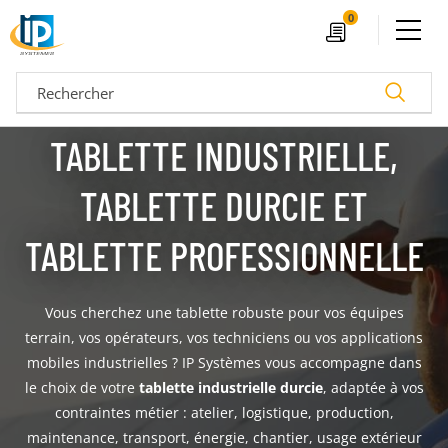
Ouvrir le menu
0
Devis
Recherc
TABLETTE INDUSTRIELLE,
TABLETTE DURCIE ET
TABLETTE PROFESSIONNELLE
Vous cherchez une tablette robuste pour vos équipes
terrain, vos opérateurs, vos techniciens ou vos applications
mobiles industrielles ? IP Systèmes vous accompagne dans
04 72 14 18 00
Nos configurateurs
le choix de votre
tablette industrielle durcie
, adaptée à vos
contraintes métier : atelier, logistique, production,
maintenance, transport, énergie, chantier, usage extérieur