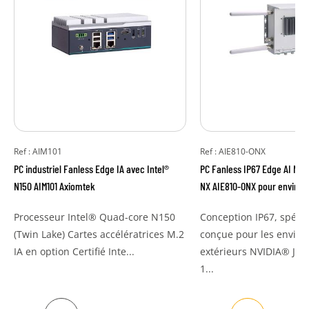
Ref : AIM101
Ref : AIE810-ONX
PC industriel Fanless Edge IA avec Intel®
PC Fanless IP67 Edge AI NVI
N150 AIM101 Axiomtek
NX AIE810-ONX pour enviro
Processeur Intel® Quad-core N150
Conception IP67, spéci
(Twin Lake) Cartes accélératrices M.2
conçue pour les envir
IA en option Certifié Inte...
extérieurs NVIDIA® Jet
1...