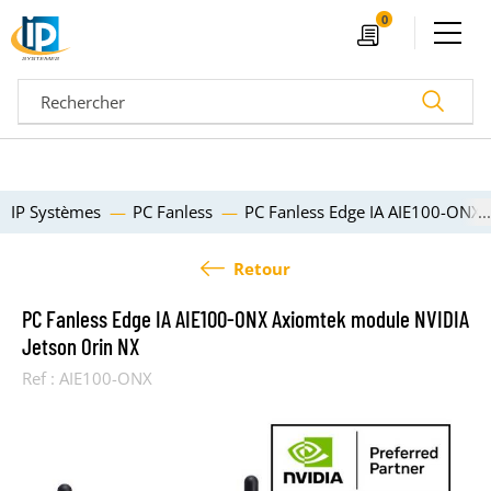
Ouvrir le menu
0
Devis
Recherc
IP Systèmes
PC Fanless
PC Fanless Edge IA AIE100-ONX 
Retour
PC Fanless Edge IA AIE100-ONX Axiomtek module NVIDIA
Jetson Orin NX
Ref :
AIE100-ONX
04 72 14 18 00
Nos configurateurs