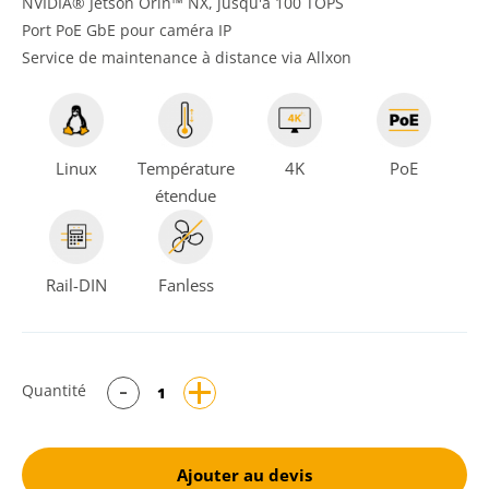
NVIDIA® Jetson Orin™ NX, jusqu'à 100 TOPS
Port PoE GbE pour caméra IP
Service de maintenance à distance via Allxon
Linux
Température
4K
PoE
étendue
Rail-DIN
Fanless
Quantité
Ajouter au devis