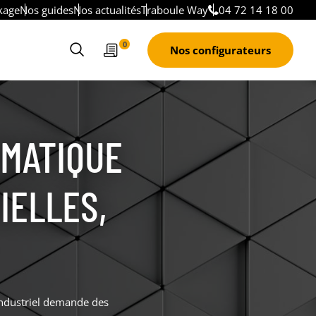
kage
Nos guides
Nos actualités
Traboule Way
04 72 14 18 00
Devis
0
Nos configurateurs
Ouvrir
le
formulaire
de
recherche
RMATIQUE
IELLES,
ndustriel demande des