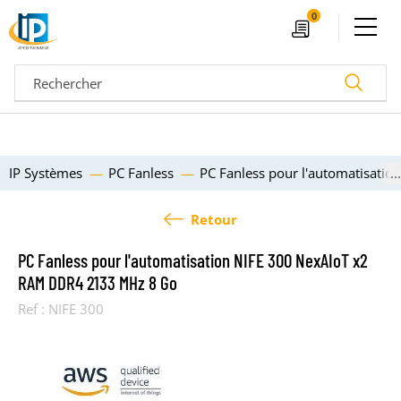
Ouvrir le menu
0
Devis
Recherc
IP Systèmes
PC Fanless
PC Fanless pour l'automatisat
Retour
PC Fanless pour l'automatisation NIFE 300 NexAIoT x2
RAM DDR4 2133 MHz 8 Go
Ref :
NIFE 300
04 72 14 18 00
Nos configurateurs