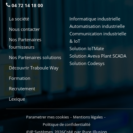
04 72 14 18 00
La société
Informatique industrielle
Automatisation industrielle
Nous contacter
Communication industrielle
Nos Partenaires
& IoT
fournisseurs
Solution IoTMate
Solution Aveva Plant SCADA
Nos Partenaires solutions
Solution Codesys
Découvrir Traboule Way
Formation
Recrutement
Lexique
Parametrer mes cookies
Mentions légales
Politique de confidentialité
©IP Systèmes 2026
Créé par Pure Illusion
Ajouter au devis