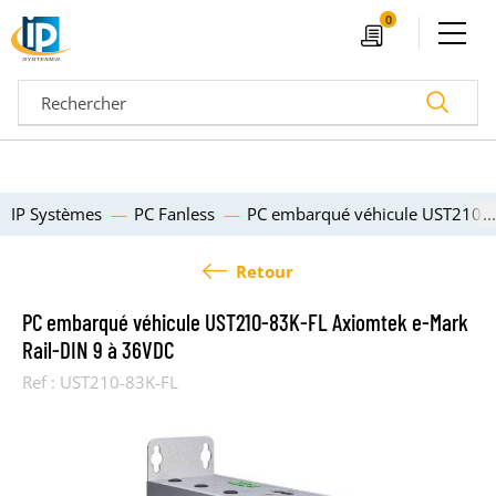
Ouvrir le menu
0
Devis
Recherc
IP Systèmes
PC Fanless
PC embarqué véhicule UST210-8
Retour
PC embarqué véhicule UST210-83K-FL Axiomtek e-Mark
Rail-DIN 9 à 36VDC
Ref :
UST210-83K-FL
04 72 14 18 00
Nos configurateurs