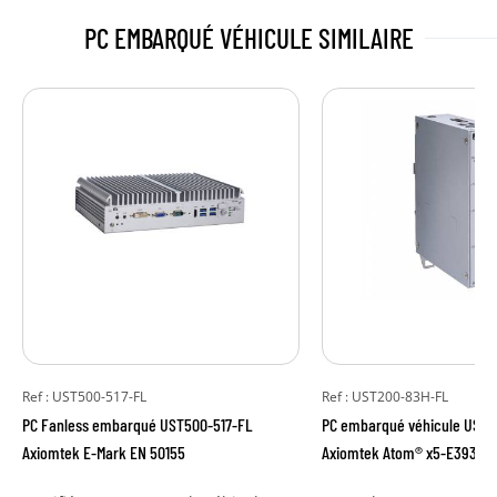
PC EMBARQUÉ
VÉHICULE SIMILAIRE
Ref : UST500-517-FL
Ref : UST200-83H-FL
PC Fanless embarqué UST500-517-FL
PC embarqué véhicule UST
Axiomtek E-Mark EN 50155
Axiomtek Atom® x5-E3930 1,