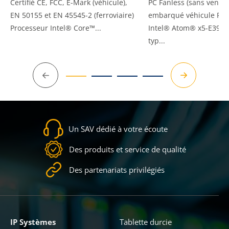
Certifié CE, FCC, E-Mark (véhicule),
PC Fanless (sans ventila
EN 50155 et EN 45545-2 (ferroviaire)
embarqué véhicule Pro
Processeur Intel® Core™...
Intel® Atom® x5-E3930
typ...
Précédent
Suivant
Un SAV dédié à votre écoute
Des produits et service de qualité
Des partenariats privilégiés
IP Systèmes
Tablette durcie