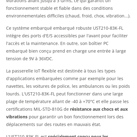
vibrations allant jusqu'à 3 Grms, ce qui garantit un
fonctionnement stable et fiable dans des conditions
environnementales difficiles (chaud, froid, chox, vibration...).
Ce système embarqué embarqué robuste UST210-83K-FL
intègre des ports d'E/S accessibles par l'avant pour faciliter
l'accès et la maintenance. En outre, son boîtier PC
embarqué bien conçu prend en charge une entrée à large
tension de 9V à 36VDC.
La passerelle IoT flexible est destinée à tous les types
d'applications embarquées comme par exemple pour les
navettes, les voitures de police, les ambulances ou les poids
lourds. L'UST210-83K-FL peut fonctionner dans une large
plage de température allant de -40 à +70°C et elle passe les
certifications MIL-STD-810G de
résistance aux chocs et aux
vibrations
pour garantir un bon fonctionnement lors des
déplacements sur des routes en mauvais état.
L'UST210-83K-FL est
spécialement conçu pour les