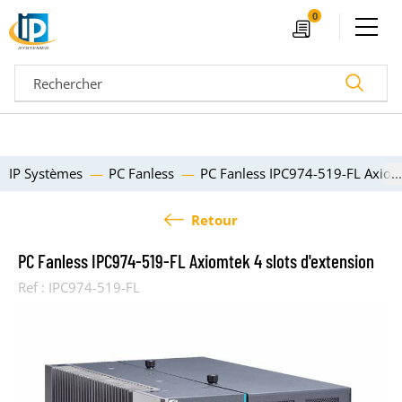
Ouvrir le menu
0
Devis
Recherc
IP Systèmes
PC Fanless
PC Fanless IPC974-519-FL Axiomt
Retour
PC Fanless IPC974-519-FL Axiomtek 4 slots d'extension
Ref :
IPC974-519-FL
04 72 14 18 00
Nos configurateurs