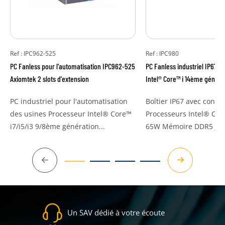
Ref : IPC962-525
Ref : IPC980
PC Fanless pour l'automatisation IPC962-525
PC Fanless industriel IP67 
Axiomtek 2 slots d'extension
Intel® Core™ i 14ème générat
PC industriel pour l'automatisation
Boîtier IP67 avec conn
des usines Processeur Intel® Core™
Processeurs Intel® Cor
i7/i5/i3 9/8ème génération...
65W Mémoire DDR5 jusq
Précédent
Suivant
Un SAV dédié à votre écoute