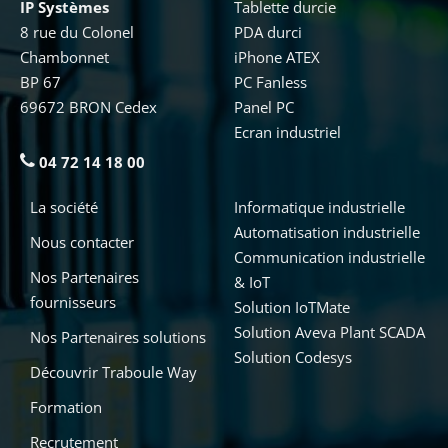
IP Systèmes
Tablette durcie
8 rue du Colonel
PDA durci
Chambonnet
iPhone ATEX
BP 67
PC Fanless
69672 BRON Cedex
Panel PC
Ecran industriel
04 72 14 18 00
La société
Informatique industrielle
Automatisation industrielle
Nous contacter
Communication industrielle
Nos Partenaires
& IoT
fournisseurs
Solution IoTMate
Solution Aveva Plant SCADA
Nos Partenaires solutions
Solution Codesys
Découvrir Traboule Way
Formation
Recrutement