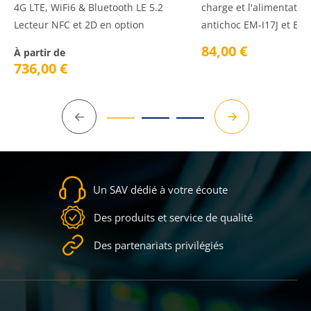
4G LTE, WiFi6 & Bluetooth LE 5.2
charge et l'alimentation
Lecteur NFC et 2D en option
antichoc EM-I17J et EM-I
84,00
€
À partir de
736,00
€
Précédent
Suivant
Un SAV dédié à votre écoute
Des produits et service de qualité
Des partenariats privilégiés