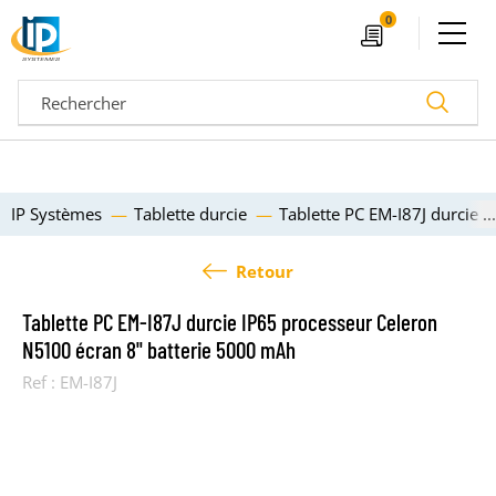
Ouvrir le menu
0
Devis
Recherc
IP Systèmes
Tablette durcie
Tablette PC EM-I87J durcie 
Retour
Tablette PC EM-I87J durcie IP65 processeur Celeron
N5100 écran 8" batterie 5000 mAh
Ref :
EM-I87J
04 72 14 18 00
Nos configurateurs