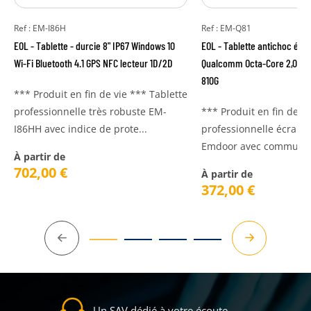
Ref : EM-I86H
Ref : EM-Q81
EOL - Tablette - durcie 8" IP67 Windows 10
EOL - Tablette antichoc écra
Wi-Fi Bluetooth 4.1 GPS NFC lecteur 1D/2D
Qualcomm Octa-Core 2,0 GH
810G
*** Produit en fin de vie *** Tablette
professionnelle très robuste EM-
*** Produit en fin de vi
I86HH avec indice de prote...
professionnelle écran 
Emdoor avec communica
À partir de
702,00
€
À partir de
372,00
€
Précédent
Suivant
Un SAV dédié à votre écoute