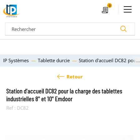
Ouvrir le menu
0
Devis
Recherc
IP Systèmes
Tablette durcie
Station d'accueil DC82 pour 
Retour
Station d'accueil DC82 pour la charge des tablettes
industrielles 8" et 10" Emdoor
Ref :
DC82
04 72 14 18 00
Nos configurateurs