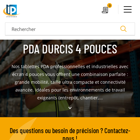
Ouvrir le menu
0
Devis
Recherc
PDA DURCIS 4 POUCES
Nos tablettes PDA professionnelles et industrielles avec
écran 4 pouces vous offrent une combinaison parfaite :
grande mobilité, taille ultra compacte et connectivité
avancée. Idéales pour les environnements de travail
exigeants (entrepôt, chantier,...
04 72 14 18 00
Nos configurateurs
Des questions ou besoin de précision ? Contactez-
nous !