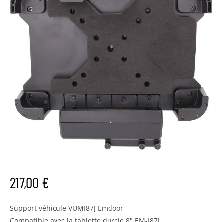
217,00
€
Support véhicule VUMI87J Emdoor
Compatible avec la tablette durcie 8" EM-I87J