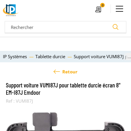
Ouvrir le menu
0
Devis
Recherc
IP Systèmes
Tablette durcie
Support voiture VUMI87J pou
Retour
Support voiture VUMI87J pour tablette durcie écran 8"
EM-I87J Emdoor
Ref :
VUMI87J
04 72 14 18 00
Nos configurateurs