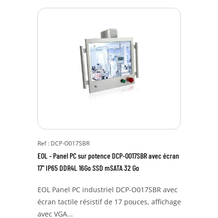
Ref : DCP-O017SBR
EOL - Panel PC sur potence DCP-O017SBR avec écran
17" IP65 DDR4L 16Go SSD mSATA 32 Go
EOL Panel PC industriel DCP-O017SBR avec
écran tactile résistif de 17 pouces, affichage
avec VGA...