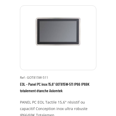
Ref : GOT815W-511
EOL - Panel PC inox 15,6" GOT815W-511 IP66 IP69K
totalement étanche Axiomtek
PANEL PC EOL Tactile 15,6" résistif ou
capacitif Conception inox ultra robuste
IP66/69K Totalemen...