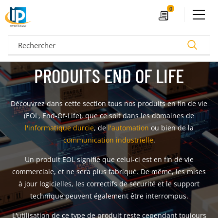
Ouvrir le menu
0
Devis
Recherc
PRODUITS END OF LIFE
Découvrez dans cette section tous nos produits en fin de vie
(EOL, End-Of-Life), que ce soit dans les domaines de
l'informatique durcie
, de
l'automation
ou bien de la
communication industrielle
.
Un produit EOL signifie que celui-ci est en fin de vie
commerciale, et ne sera plus fabriqué. De même, les mises
04 72 14 18 00
Nos configurateurs
à jour logicielles, les correctifs de sécurité et le support
technique peuvent également être interrompus.
L'utilisation de ce type de produit reste cependant toujours