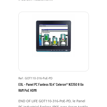
Ref : GOT110-316-PoE-PD
EOL - Panel PC Fanless 10,4" Celeron® N3350 8 Go
RAM PoE HDMI
END OF LIFE GOT110-316-PoE-PD, le Panel
PC industriel fanless IP65 avec écran tactile