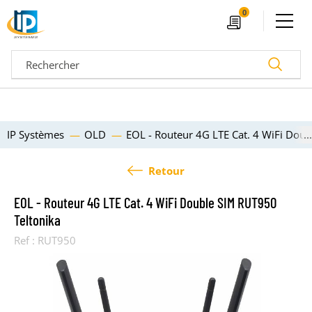
Ouvrir le menu
0
Devis
Recherc
IP Systèmes
OLD
EOL - Routeur 4G LTE Cat. 4 WiFi Dou
Retour
EOL - Routeur 4G LTE Cat. 4 WiFi Double SIM RUT950
Teltonika
Ref :
RUT950
04 72 14 18 00
Nos configurateurs