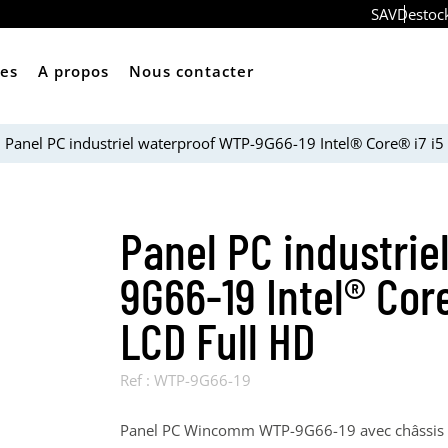
SAV
Destoc
ces
A propos
Nous contacter
Panel PC industriel waterproof WTP-9G66-19 Intel® Core® i7 i5
Panel PC industrie
9G66-19 Intel® Core
LCD Full HD
Ref :
WTP-9G66-19
Panel PC Wincomm WTP-9G66-19 avec châssis I