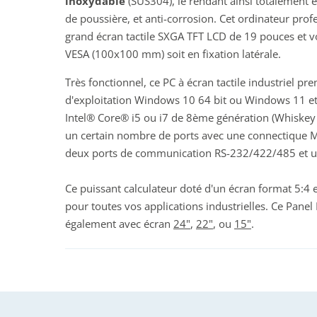
inoxydable
(SUS304), le rendant ainsi totalement é
de poussière, et anti-corrosion. Cet ordinateur prof
grand écran tactile SXGA TFT LCD de 19 pouces et v
VESA (100x100 mm) soit en fixation latérale.
Très fonctionnel, ce PC à écran tactile industriel pr
d'exploitation Windows 10 64 bit ou Windows 11 et 
Intel® Core® i5 ou i7 de 8ème génération (Whiskey
un certain nombre de ports avec une connectique M
deux ports de communication RS-232/422/485 et u
Ce puissant calculateur doté d'un écran format 5:4 es
pour toutes vos applications industrielles. Ce Pa
également avec écran
24"
,
22"
, ou
15"
.