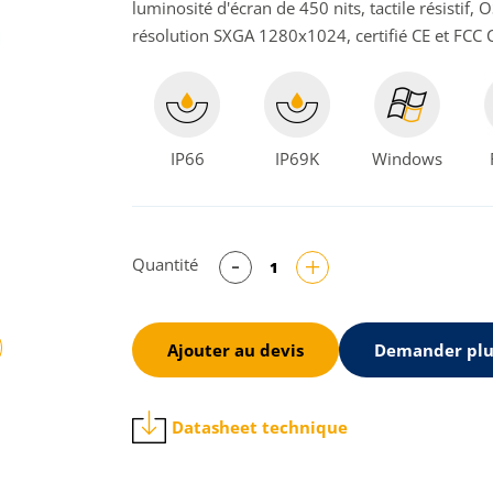
luminosité d'écran de 450 nits, tactile résist
résolution SXGA 1280x1024, certifié CE et FCC C
IP66
IP69K
Windows
Quantité
Ajouter au devis
Demander plu
ivant
Datasheet technique