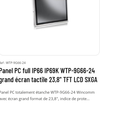
Ref : WTP-9G66-24
Ref :
Panel PC full IP66 IP69K WTP-9G66-24
Pa
grand écran tactile 23,8" TFT LCD SXGA
Fan
ou
Panel PC totalement étanche WTP-9G66-24 Wincomm
avec écran grand format de 23,8", indice de prote...
Pane
TFT 