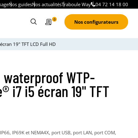
kage
Nos guides
Nos actualités
Traboule Way
04 72 14 18 00
Devis
0
Nos configurateurs
Ouvrir
le
formulaire
 écran 19" TFT LCD Full HD
de
recherche
l waterproof WTP-
® i7 i5 écran 19" TFT
P66, IP69K et NEMA4X, port USB, port LAN, port COM,