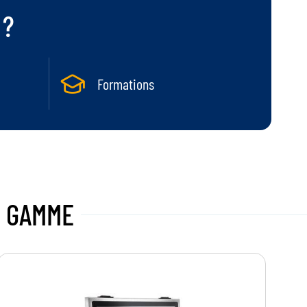
 ?
Formations
E GAMME