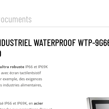
Documents
NDUSTRIEL WATERPROOF WTP-9G66-
D
ultra robuste
IP66 et IP69K
ec écran tactilerésistif
par exemple, des exigences
 industries alimentaires,
sé IP66 et IP69K, en
acier