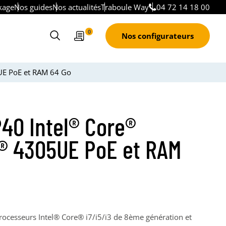
kage
Nos guides
Nos actualités
Traboule Way
04 72 14 18 00
Devis
0
Nos configurateurs
Ouvrir
le
formulaire
5UE PoE et RAM 64 Go
de
recherche
P40 Intel® Core®
n® 4305UE PoE et RAM
ocesseurs Intel® Core® i7/i5/i3 de 8ème génération et