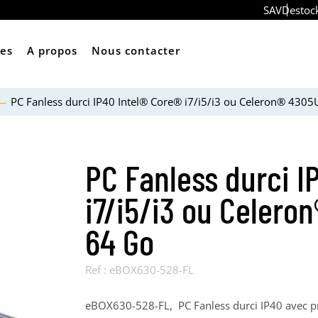
SAV
Destoc
ces
A propos
Nous contacter
PC Fanless durci IP40 Intel® Core® i7/i5/i3 ou Celeron® 430
PC Fanless durci I
i7/i5/i3 ou Celero
64 Go
Ref :
eBOX630-528-FL
eBOX630-528-FL, PC Fanless durci IP40 avec pr