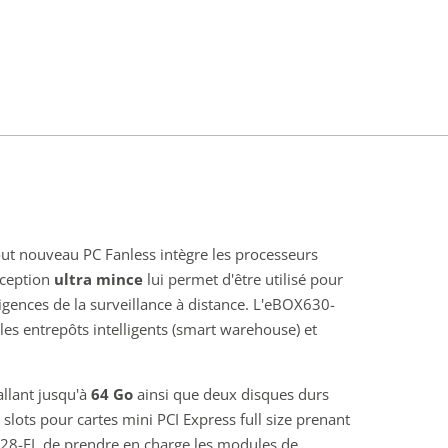
out nouveau PC Fanless intègre les processeurs
nception
ultra mince
lui permet d'être utilisé pour
xigences de la surveillance à distance. L'eBOX630-
 les entrepôts intelligents (smart warehouse) et
lant jusqu'à
64 Go
ainsi que deux disques durs
ots pour cartes mini PCI Express full size prenant
528-FL de prendre en charge les modules de