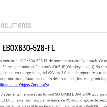
Documents
 EBOX630-528-FL
ess industriel eBOX630-528-FL de notre partenaire Axiomtek. Ce t
e 8ème génération et Celeron® 4305UE (Whiskey Lake-U). Sa co
 également en charge le logiciel AXView 3.0 afin de répondre aux e
rt production), l'automatisation des machines, les tests produits,
tificielle des Objets Connectés)
.
mplacements mémoires au format SO-DIMM DDR4-2400 260-pin al
TA. En extension supplémentaire, ce PC durci dispose de deux sl
r carte SIM accessible en face avant. Cela permet à l'eBOX630-