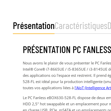
Présentation
Caractéristiques
PRÉSENTATION PC FANLESS
Nous avons le plaisir de vous présenter le PC Fanl
Intel® Core® i7-8665UE / i5-8365UE / i3-8145UE d
des applications où l'espace est restreint. Il prend
528-FL est idéal pour la production intelligente (sma
toutes vos applications liées à
l'AIoT (Intelligence Ar
Le PC Fanless eBOX630-528-FL dispose de deux e
HDD 2,5" hot swappable et un emplacement pour mSA
en charge USB, PCIe, mSATA et un emplacements pou