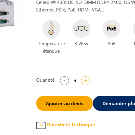
Celeron® 4305UE, SO-DIMM DDR4-2400, OS Win
Ethernet, PCIe, PoE, HDMI, VGA...
Température
3 View
PoE
étendue
Quantité
Ajouter au devis
Demander plu
Datasheet technique