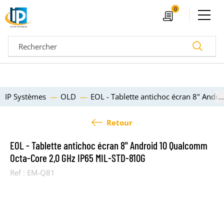
Ouvrir le menu
0
Devis
Recherc
IP Systèmes
OLD
EOL - Tablette antichoc écran 8" And
Retour
EOL - Tablette antichoc écran 8" Android 10 Qualcomm
Octa-Core 2,0 GHz IP65 MIL-STD-810G
Ref :
EM-Q81
04 72 14 18 00
Nos configurateurs