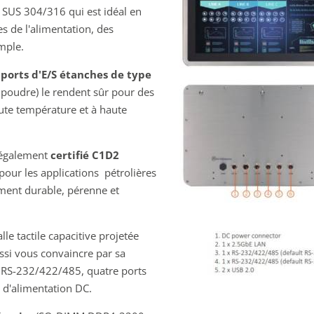
le SUS 304/316 qui est idéal en
s de l'alimentation, des
mple.
s
ports d'E/S étanches de type
a poudre) le rendent sûr pour des
aute température et à haute
 également
certifié C1D2
 pour les applications pétrolières
pement durable, pérenne et
e tactile capacitive projetée
si vous convaincre par sa
ies RS-232/422/485, quatre ports
 d'alimentation DC.