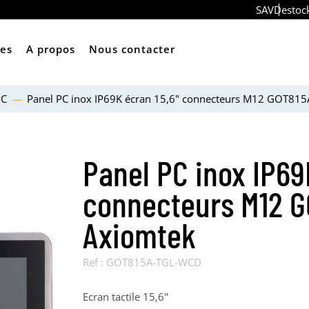
SAV
Destoc
ces
A propos
Nous contacter
PC
Panel PC inox IP69K écran 15,6" connecteurs M12 GOT81
Panel PC inox IP69
connecteurs M12 
Axiomtek
Ref :
GOT815A-TGL-WCD
Ecran tactile 15,6"