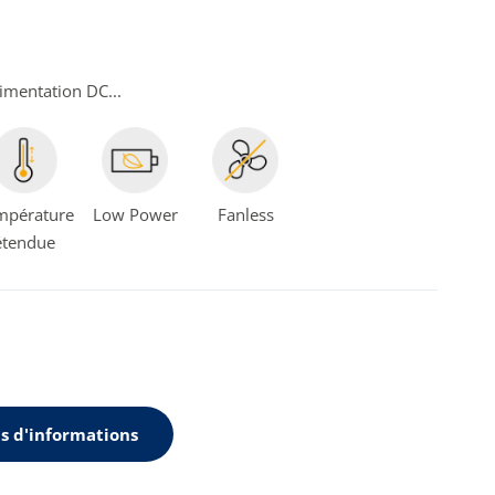
imentation DC...
mpérature
Low Power
Fanless
étendue
s d'informations