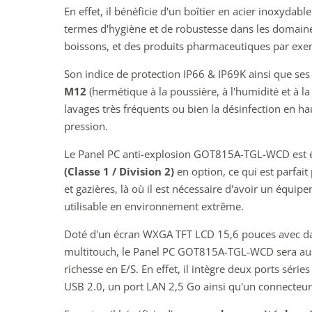
En effet, il bénéficie d'un boîtier en acier inoxydab
termes d'hygiène et de robustesse dans les domaine
boissons, et des produits pharmaceutiques par exe
Son indice de protection IP66 & IP69K ainsi que se
M12
(hermétique à la poussière, à l'humidité et à l
lavages très fréquents ou bien la désinfection en h
pression.
Le Panel PC anti-explosion GOT815A-TGL-WCD est
(Classe 1 / Division 2)
en option, ce qui est parfait
et gazières, là où il est nécessaire d'avoir un équi
utilisable en environnement extrême.
Doté d'un écran WXGA TFT LCD 15,6 pouces avec dall
multitouch, le Panel PC GOT815A-TGL-WCD sera aus
richesse en E/S. En effet, il intègre deux ports sér
USB 2.0, un port LAN 2,5 Go ainsi qu'un connecteur