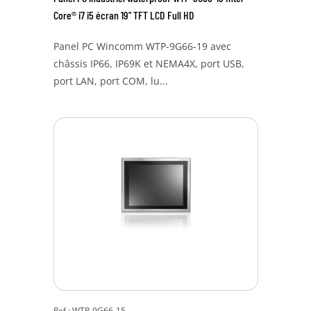
Core® i7 i5 écran 19" TFT LCD Full HD
Panel PC Wincomm WTP-9G66-19 avec
châssis IP66, IP69K et NEMA4X, port USB,
port LAN, port COM, lu...
Ref : WTP-9G66-15