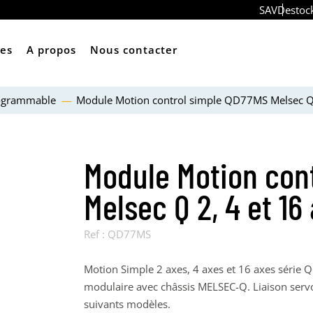
SAV
Destoc
ces
A propos
Nous contacter
ogrammable
Module Motion control simple QD77MS Melsec Q 2
Module Motion con
Melsec Q 2, 4 et 16
Ref :
QD77MS
Motion Simple 2 axes, 4 axes et 16 axes série
modulaire avec châssis MELSEC-Q. Liaison servo
suivants modèles.