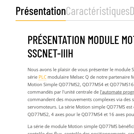
Présentation
Caractéristiques
PRÉSENTATION MODULE MOT
SSCNET-IIIH
Nous avons le plaisir de vous présenter le module
série
PLC
modulaire Melsec Q de notre partenaire Mi
Motion Simple QD77MS2, QD77MS4 et QD77MS16 so
commandés par l'unité centrale de
l'automate prog
commandent des mouvements complexes via des ser
servomoteurs. La série Motion simple QD77MS est d
QD77MS2, 4 axes pour le QD77MS4 et 16 axes po
La série de module Motion simple QD77MS bénéfic
contrôle des flux, contrôle des positionnements, c