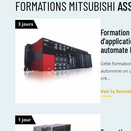
FORMATIONS MITSUBISHI
AS
3 jours
Formation
d'applicat
automate 
Cette formatio
autonome un ut
cré...
Voir la forma
1 jour