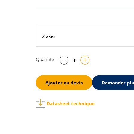
2 axes
Quantité
Ajouter au devis
Demander plu
t
Datasheet technique