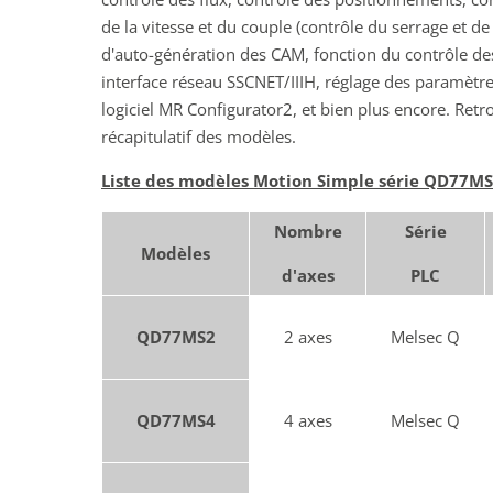
de la vitesse et du couple (contrôle du serrage et 
d'auto-génération des CAM, fonction du contrôle de
interface réseau SSCNET/IIIH, réglage des paramètre
logiciel MR Configurator2, et bien plus encore. Ret
récapitulatif des modèles.
Liste des modèles Motion Simple série QD77MS
Nombre
Série
Modèles
d'axes
PLC
QD77MS2
2 axes
Melsec Q
QD77MS4
4 axes
Melsec Q