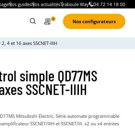
kage
Nos guides
Nos actualités
Traboule Way
04 72 14 18 00
Devis
0
Nos configurateurs
Ouvrir
le
formulaire
, 4 et 16 axes SSCNET-IIIH
de
recherche
trol simple QD77MS
 axes SSCNET-IIIH
 QD77MS Mitsubishi Electric. Série automate programmable
amplificateur SSCNET/IIIH et SSCNET/III. x2 ou x4 entrées