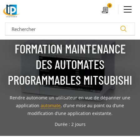
Ouvrir le menu
0
Devis
Recherc
FORMATION MAINTENANCE
DES AUTOMATES
PROGRAMMABLES MITSUBISHI
Rendre autonome un utilisateur en vue de dépanner une
application
automate
, d’une mise au point ou d’une
modification d’une application existante.
04 72 14 18 00
Nos configurateurs
Durée : 2 jours