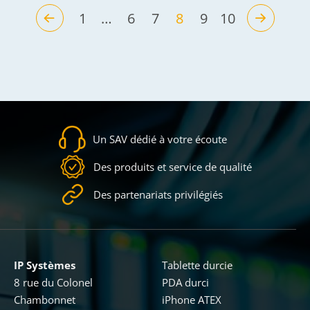
1
…
6
7
8
9
10
Précédent
Suivant
(current)
Un SAV dédié à votre écoute
Des produits et service de qualité
Des partenariats privilégiés
IP Systèmes
Tablette durcie
8 rue du Colonel
PDA durci
Chambonnet
iPhone ATEX