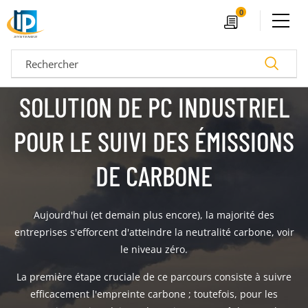
Ouvrir le menu
0
Devis
Recherc
SOLUTION DE PC INDUSTRIEL
POUR LE SUIVI DES ÉMISSIONS
DE CARBONE
Aujourd'hui (et demain plus encore), la majorité des
entreprises s'efforcent d'atteindre la neutralité carbone, voir
le niveau zéro.
04 72 14 18 00
Nos configurateurs
La première étape cruciale de ce parcours consiste à suivre
efficacement l'empreinte carbone ; toutefois, pour les