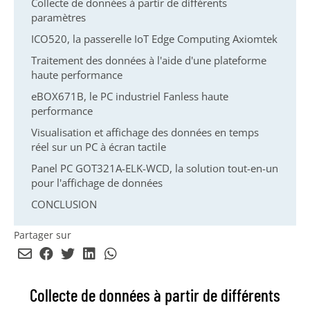
Collecte de données à partir de différents
paramètres
ICO520, la passerelle IoT Edge Computing Axiomtek
Traitement des données à l'aide d'une plateforme
haute performance
eBOX671B, le PC industriel Fanless haute
performance
Visualisation et affichage des données en temps
réel sur un PC à écran tactile
Panel PC GOT321A-ELK-WCD, la solution tout-en-un
pour l'affichage de données
CONCLUSION
Partager sur
Envoyer
Partager
Partager
Partager
Partager
par
sur
sur
sur
sur
email
Facebook
Twitter
LinkedIn
WhatsApp
Collecte de données à partir de différents