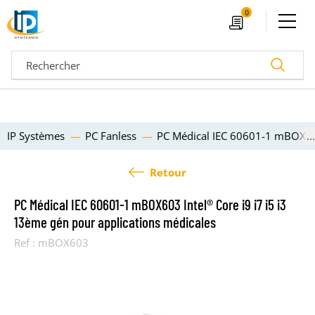
Ouvrir le menu
0
Devis
Recherc
IP Systèmes
PC Fanless
PC Médical IEC 60601-1 mBOX603 
Retour
PC Médical IEC 60601-1 mBOX603 Intel® Core i9 i7 i5 i3
13ème gén pour applications médicales
Ref :
mBOX603
04 72 14 18 00
Nos configurateurs