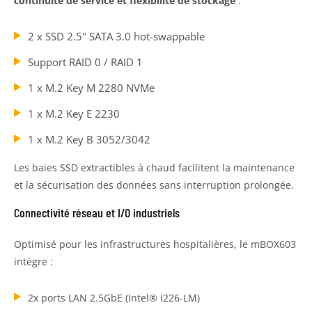
continuité de service et flexibilité de stockage
:
2 x SSD 2.5" SATA 3.0 hot-swappable
Support RAID 0 / RAID 1
1 x M.2 Key M 2280 NVMe
1 x M.2 Key E 2230
1 x M.2 Key B 3052/3042
Les baies SSD extractibles à chaud facilitent la maintenance
et la sécurisation des données sans interruption prolongée.
Connectivité réseau et I/O industriels
Optimisé pour les infrastructures hospitalières, le mBOX603
intègre :
2x ports LAN 2.5GbE (Intel® I226-LM)