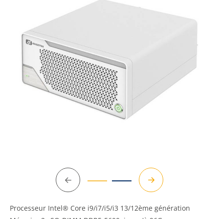
Précédent
Suivant
Processeur Intel® Core i9/i7/i5/i3 13/12ème génération