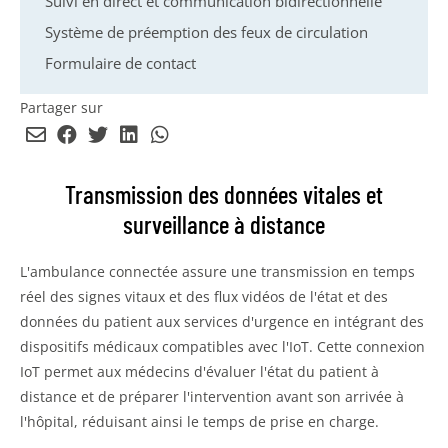
Suivi en direct et communication bidirectionnelle
Système de préemption des feux de circulation
Formulaire de contact
Partager sur
Envoyer
Partager
Partager
Partager
Partager
par
sur
sur
sur
sur
email
Facebook
Twitter
LinkedIn
WhatsApp
Transmission des données vitales et
surveillance à distance
L'ambulance connectée assure une transmission en temps
réel des signes vitaux et des flux vidéos de l'état et des
données du patient aux services d'urgence en intégrant des
dispositifs médicaux compatibles avec l'IoT. Cette connexion
IoT permet aux médecins d'évaluer l'état du patient à
distance et de préparer l'intervention avant son arrivée à
l'hôpital, réduisant ainsi le temps de prise en charge.