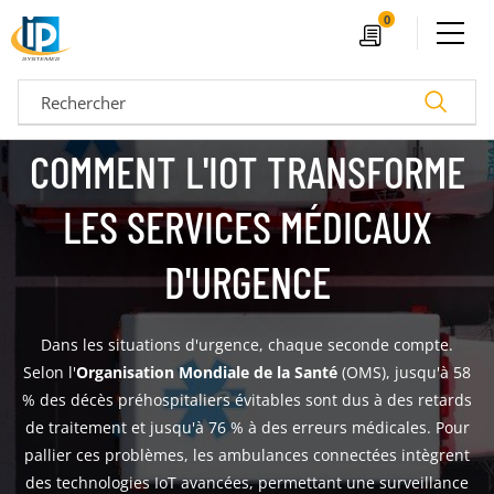
Ouvrir le menu
0
Devis
Recherc
COMMENT L'IOT TRANSFORME
LES SERVICES MÉDICAUX
D'URGENCE
Dans les situations d'urgence, chaque seconde compte.
Selon l'
Organisation Mondiale de la Santé
(OMS), jusqu'à 58
% des décès préhospitaliers évitables sont dus à des retards
04 72 14 18 00
Nos configurateurs
de traitement et jusqu'à 76 % à des erreurs médicales. Pour
pallier ces problèmes, les ambulances connectées intègrent
des technologies IoT avancées, permettant une surveillance