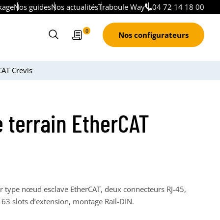
kage
Nos guides
Nos actualités
Traboule Way
04 72 14 18 00
Devis
0
Nos configurateurs
Ouvrir
le
formulaire
CAT Crevis
de
recherche
 terrain EtherCAT
ur type nœud esclave EtherCAT, deux connecteurs RJ-45,
 63 slots d’extension, montage Rail-DIN.