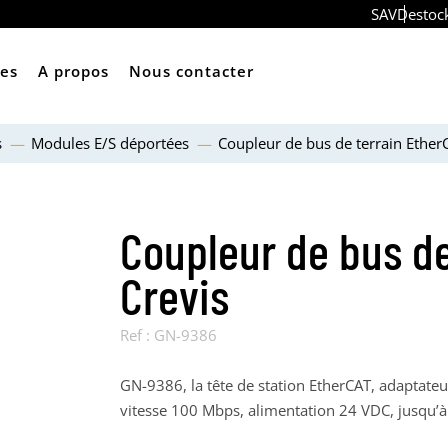
SAV
Destoc
ces
A propos
Nous contacter
s
Modules E/S déportées
Coupleur de bus de terrain Ether
Coupleur de bus de
Crevis
Ref :
GN-9386
GN-9386, la tête de station EtherCAT, adaptate
vitesse 100 Mbps, alimentation 24 VDC, jusqu’à