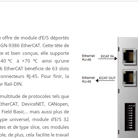
e offre de module d’E/S déportés
on GN-9386 EtherCAT. Cette tête de
e et bien conçue, elle supporte
de -40℃ à +70 ℃ ainsi qu'une
6 EtherCAT bénéficie de 63 slots
nnecteurs RJ-45. Pour finir, la
r Rail-DIN.
multitude de protocoles tels que
 EtherCAT, DeviceNET, CANopen,
E Field Basic… mais aussi plus de
type universel, module d’E/S 32
es et de type slice, ces modules
 de plus, cela facilite le travail