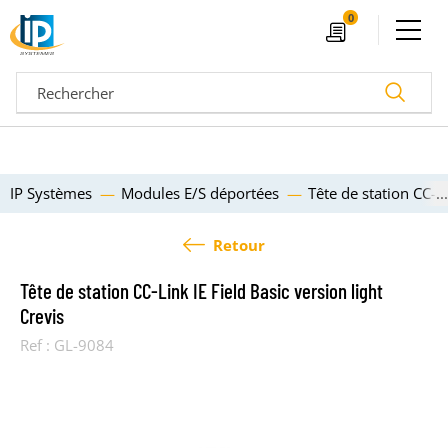
Ouvrir le menu
0
Devis
Recherc
IP Systèmes
Modules E/S déportées
Tête de station CC-Li
Retour
Tête de station CC-Link IE Field Basic version light
Crevis
Ref :
GL-9084
04 72 14 18 00
Nos configurateurs