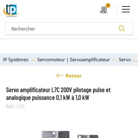
Ouvrir le menu
0
Devis
Recherc
IP Systèmes
Servomoteur | Servoamplificateur
Servo am
Retour
Servo amplificateur L7C 200V pilotage pulse et
analogique puissance 0,1 kW à 1,0 kW
Ref :
L7C
04 72 14 18 00
Nos configurateurs