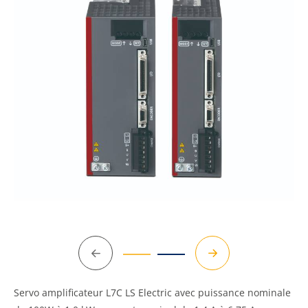
Précédent
Suivant
Servo amplificateur L7C LS Electric avec puissance nominale