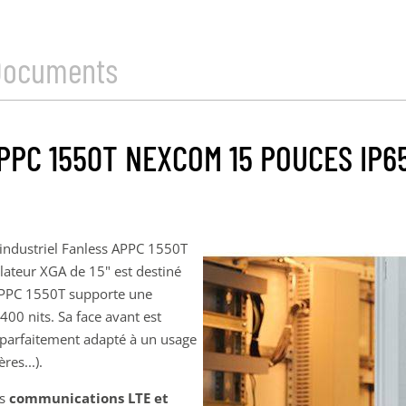
Documents
PPC 1550T NEXCOM 15 POUCES IP6
 industriel Fanless APPC 1550T
lateur XGA de 15" est destiné
APPC 1550T supporte une
00 nits. Sa face avant est
t parfaitement adapté à un usage
res...).
es
communications LTE et