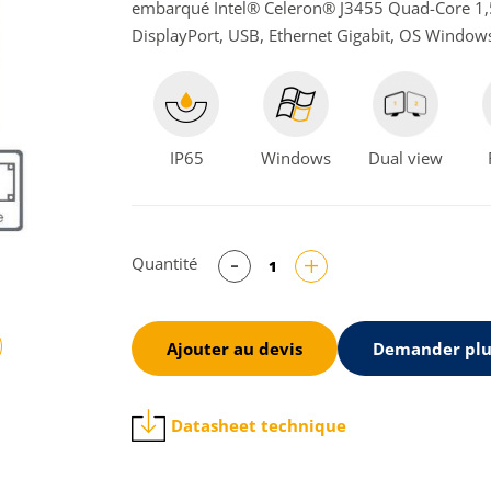
embarqué Intel® Celeron® J3455 Quad-Core 1,
DisplayPort, USB, Ethernet Gigabit, OS Windows
IP65
Windows
Dual view
Quantité
Ajouter au devis
Demander plu
ivant
Datasheet technique