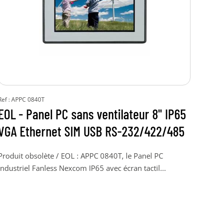
Ref : APPC 0840T
Ref :
EOL - Panel PC sans ventilateur 8" IP65
Pan
VGA Ethernet SIM USB RS-232/422/485
195
Produit obsolète / EOL : APPC 0840T, le Panel PC
APPC
industriel Fanless Nexcom IP65 avec écran tactil...
tacti