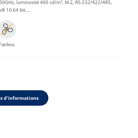
50GHz, luminosité 400 cd/m², M.2, RS-232/422/485,
® 10 64 bit....
Fanless
s d'informations