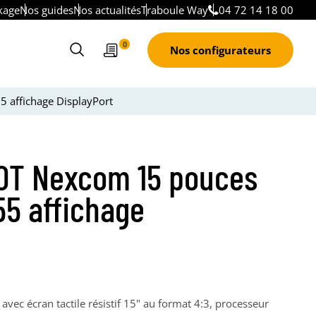
kage
Nos guides
Nos actualités
Traboule Way
04 72 14 18 00
Devis
0
Nos configurateurs
Ouvrir
le
formulaire
 affichage DisplayPort
de
recherche
0T Nexcom 15 pouces
55 affichage
avec écran tactile résistif 15" au format 4:3, processeur