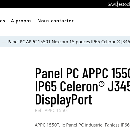
SAV
Destoc
ces
A propos
Nous contacter
C
Panel PC APPC 1550T Nexcom 15 pouces IP65 Celeron® J3455
Panel PC APPC 155
IP65 Celeron® J34
DisplayPort
Ref :
APPC 1550T
APPC 1550T, le Panel PC industriel Fanless IP66 