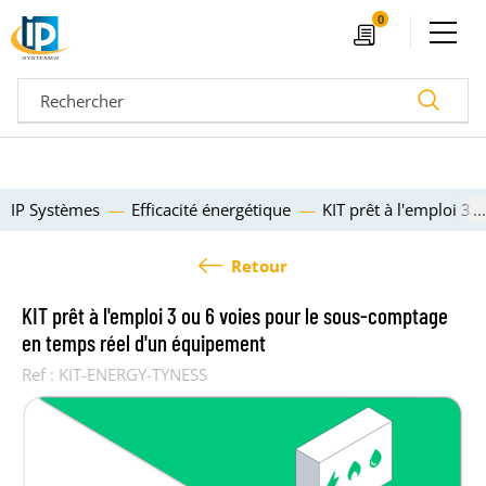
Ouvrir le menu
0
Devis
Recherc
IP Systèmes
Efficacité énergétique
KIT prêt à l'emploi 3
Retour
KIT prêt à l'emploi 3 ou 6 voies pour le sous-comptage
en temps réel d'un équipement
Ref :
KIT-ENERGY-TYNESS
04 72 14 18 00
Nos configurateurs