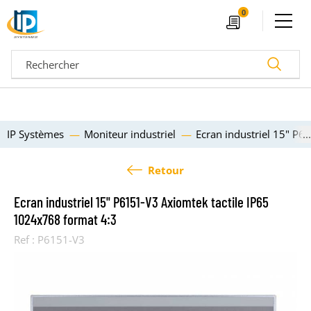
Ouvrir le menu
0
Devis
Recherc
IP Systèmes
Moniteur industriel
Ecran industriel 15" P6
Retour
Ecran industriel 15" P6151-V3 Axiomtek tactile IP65
1024x768 format 4:3
Ref :
P6151-V3
04 72 14 18 00
Nos configurateurs