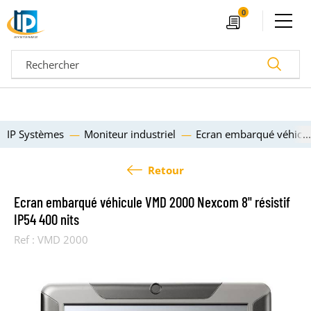
Ouvrir le menu
0
Devis
Recherc
IP Systèmes
Moniteur industriel
Ecran embarqué véhicul
Retour
Ecran embarqué véhicule VMD 2000 Nexcom 8" résistif
IP54 400 nits
Ref :
VMD 2000
04 72 14 18 00
Nos configurateurs