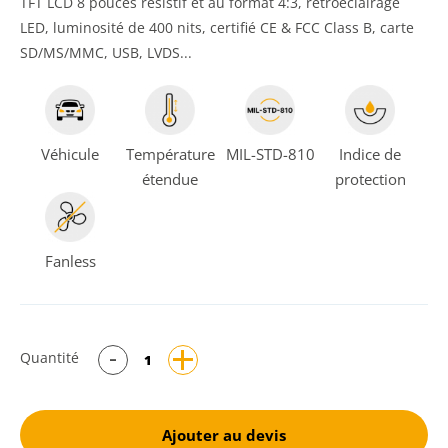
TFT LCD 8 pouces résistif et au format 4:3, rétroéclairage
LED, luminosité de 400 nits, certifié CE & FCC Class B, carte
SD/MS/MMC, USB, LVDS...
Véhicule
Température
MIL-STD-810
Indice de
étendue
protection
Fanless
Quantité
Ajouter au devis