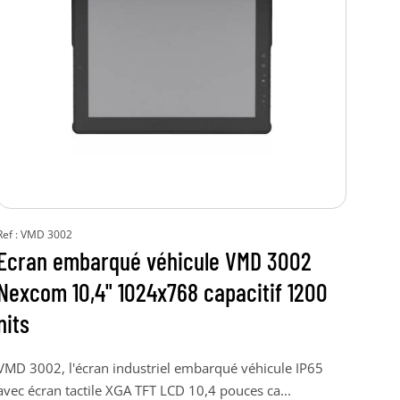
Ref : VMD 3002
Ref :
Ecran embarqué véhicule VMD 3002
Ec
Nexcom 10,4" 1024x768 capacitif 1200
Nex
nits
VMD 
écra
VMD 3002, l'écran industriel embarqué véhicule IP65
avec écran tactile XGA TFT LCD 10,4 pouces ca...