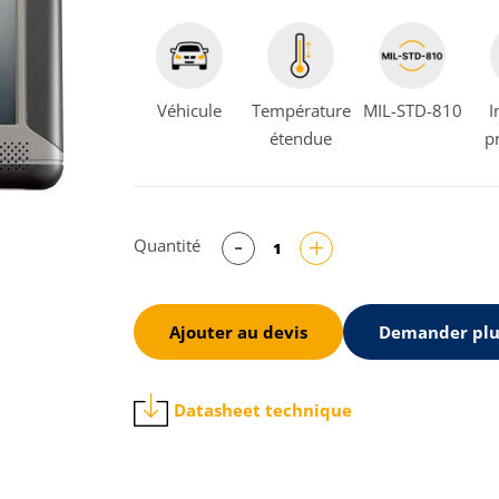
Véhicule
Température
MIL-STD-810
I
étendue
p
Quantité
Ajouter au devis
Demander plu
t
Datasheet technique