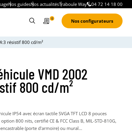
kage
Nos guides
Nos actualités
Traboule Way
04 72 14 18 00
Devis
0
Nos configurateurs
Ouvrir
le
formulaire
3 résistif 800 cd/m²
de
recherche
éhicule VMD 2002
stif 800 cd/m²
icule IP54 avec écran tactile SVGA TFT LCD 8 pouces
n option 800 nits, certifié CE & FCC Class B, MIL-STD-810G,
encastrable (porte d'armoire) ou mural...