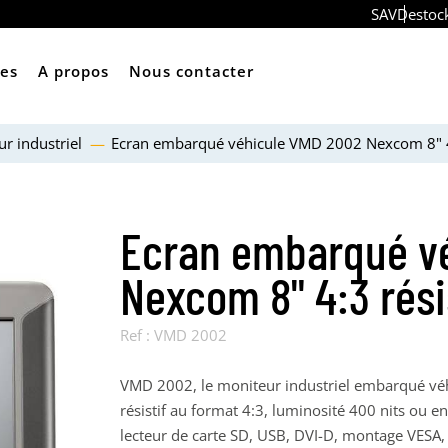
SAV
Destoc
ces
A propos
Nous contacter
ur industriel
Ecran embarqué véhicule VMD 2002 Nexcom 8" 4:
Ecran embarqué v
Nexcom 8" 4:3 rési
Ref :
VMD 2002
VMD 2002, le moniteur industriel embarqué véh
résistif au format 4:3, luminosité 400 nits ou e
lecteur de carte SD, USB, DVI-D, montage VESA, 