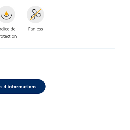
ndice de
Fanless
rotection
s d'informations