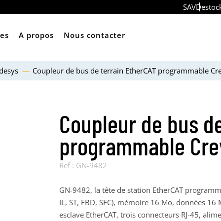
SAV
Destoc
ces
A propos
Nous contacter
desys
Coupleur de bus de terrain EtherCAT programmable Cre
Coupleur de bus de
programmable Cre
Ref :
GN-9482
GN-9482, la tête de station EtherCAT program
IL, ST, FBD, SFC), mémoire 16 Mo, données 16 
esclave EtherCAT, trois connecteurs RJ-45, alim