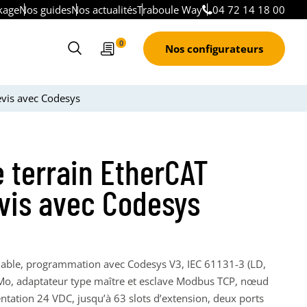
kage
Nos guides
Nos actualités
Traboule Way
04 72 14 18 00
Devis
0
Nos configurateurs
Ouvrir
le
formulaire
vis avec Codesys
de
recherche
 terrain EtherCAT
vis avec Codesys
mable, programmation avec Codesys V3, IEC 61131-3 (LD,
Mo, adaptateur type maître et esclave Modbus TCP, nœud
entation 24 VDC, jusqu’à 63 slots d’extension, deux ports