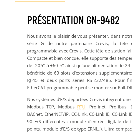
PRÉSENTATION GN-9482
Nous avons le plaisir de vous présenter, dans notr
série G de notre partenaire Crevis, la tête
programmable avec Crevis. Cette tête de station fa
Compacte et bien conçue, elle supporte des tempér
de -20℃ à +60 ℃ ainsi qu'une alimentation de 24 
bénéficie de 63 slots d’extensions supplémentaire
RJ-45 et deux ports séries RS-232/485. Pour fin
EtherCAT programmable peut se monter sur Rail-DI
Nos systèmes d’E/S déportées Crevis intègrent une 
Modbus TCP, Modbus
RTU
, Profinet, Profibus,
BACnet, EtherNET/IP, CC-Link, CC-Link IE, CC-Link I
90 E/S différentes : module d’entrée digitale de 
points, module d’E/S de type ERNI…). Ultra compact