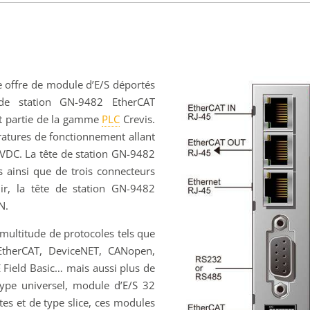
e offre de module d’E/S déportés
 de station GN-9482 EtherCAT
it partie de la gamme
PLC
Crevis.
atures de fonctionnement allant
VDC. La tête de station GN-9482
s ainsi que de trois connecteurs
ir, la tête de station GN-9482
N.
multitude de protocoles tels que
 EtherCAT, DeviceNET, CANopen,
E Field Basic… mais aussi plus de
type universel, module d’E/S 32
es et de type slice, ces modules