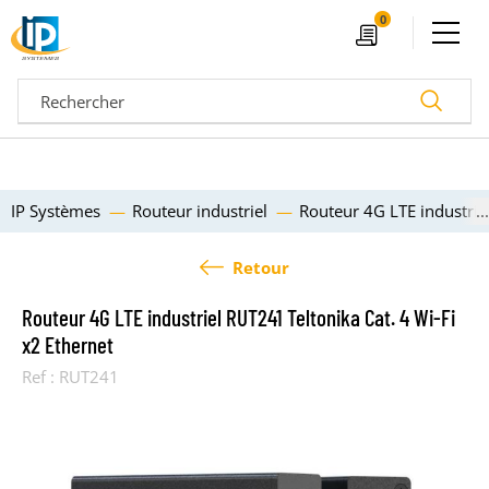
Ouvrir le menu
0
Devis
Recherc
IP Systèmes
Routeur industriel
Routeur 4G LTE industrie
Retour
Routeur 4G LTE industriel RUT241 Teltonika Cat. 4 Wi-Fi
x2 Ethernet
Ref :
RUT241
04 72 14 18 00
Nos configurateurs