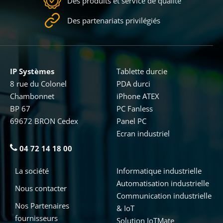
Des produits et service de qualité
Des partenariats privilégiés
IP Systèmes
Tablette durcie
8 rue du Colonel
PDA durci
Chambonnet
iPhone ATEX
BP 67
PC Fanless
69672 BRON Cedex
Panel PC
Ecran industriel
04 72 14 18 00
La société
Informatique industrielle
Automatisation industrielle
Nous contacter
Communication industrielle
Nos Partenaires
& IoT
fournisseurs
Solution IoTMate