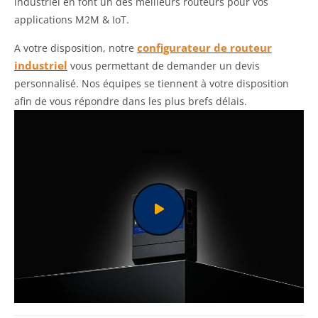
industriel en font un des meilleurs routeurs pour vos
applications M2M & IoT.
configurateur de routeur
A votre disposition, notre
industriel
vous permettant de demander un devis
personnalisé. Nos équipes se tiennent à votre disposition
afin de vous répondre dans les plus brefs délais.