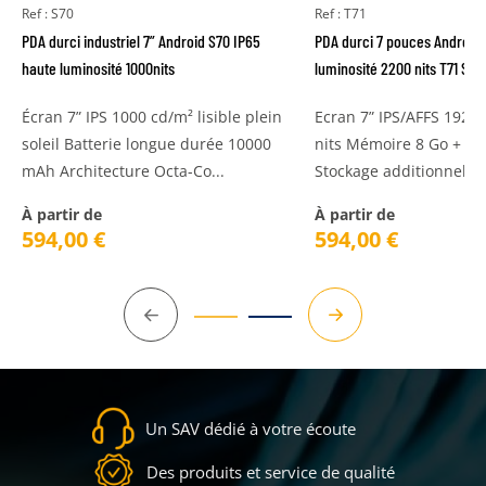
Ref : S70
Ref : T71
PDA durci industriel 7” Android S70 IP65
PDA durci 7 pouces Android 
haute luminosité 1000nits
luminosité 2200 nits T71 Sot
Écran 7” IPS 1000 cd/m² lisible plein
Ecran 7” IPS/AFFS 1920
soleil Batterie longue durée 10000
nits Mémoire 8 Go + st
mAh Architecture Octa-Co...
Stockage additionnel Mi
À partir de
À partir de
594,00
€
594,00
€
Précédent
Suivant
Un SAV dédié à votre écoute
Des produits et service de qualité