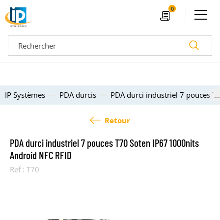
Ouvrir le menu
0
Devis
Recherc
IP Systèmes
PDA durcis
PDA durci industriel 7 pouces T
Retour
PDA durci industriel 7 pouces T70 Soten IP67 1000nits
Android NFC RFID
Ref :
T70
04 72 14 18 00
Nos configurateurs