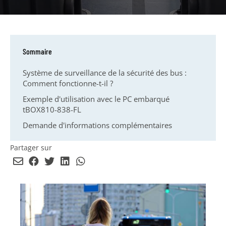
Sommaire
Système de surveillance de la sécurité des bus :
Comment fonctionne-t-il ?
Exemple d'utilisation avec le PC embarqué
tBOX810-838-FL
Demande d'informations complémentaires
Partager sur
Envoyer
Partager
Partager
Partager
Partager
par
sur
sur
sur
sur
email
Facebook
Twitter
LinkedIn
WhatsApp