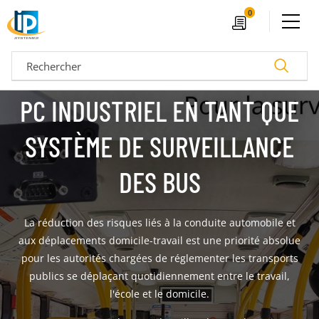
Ouvrir le menu
0
Devis
Recherc
PC INDUSTRIEL EN TANT QUE
SYSTÈME DE SURVEILLANCE
DES BUS
La réduction des risques liés à la conduite automobile et
aux déplacements domicile-travail est une priorité absolue
pour les autorités chargées de réglementer les transports
04 72 14 18 00
Nos configurateurs
publics se déplaçant quotidiennement entre le travail,
l'école et le domicile.