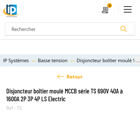
Ouvrir le menu
0
Devis
Recherc
IP Systèmes
Basse tension
Disjoncteur boîtier moulé MC
Retour
Disjoncteur boîtier moulé MCCB série TS 690V 40A à
1600A 2P 3P 4P LS Electric
Ref :
TS
04 72 14 18 00
Nos configurateurs