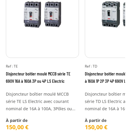
Ref : TE
Ref : TD
Disjoncteur boîtier moulé MCCB série TE
Disjoncteur boîtier moulé M
690V 16A à 160A 3P ou 4P LS Electric
à 160A 1P 2P 3P 4P 690V LS E
Disjoncteur boîtier moulé MCCB
Disjoncteur boîtier mo
série TE LS Electric avec courant
série TD LS Electric ave
nominal de 16A à 100A, 3Pôles ou...
nominal de 16A à 160A, 1
À partir de
À partir de
150,00
€
150,00
€