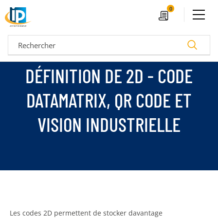
Ouvrir le menu
0
Devis
Recherc
DÉFINITION DE 2D - CODE
DATAMATRIX, QR CODE ET
VISION INDUSTRIELLE
04 72 14 18 00
Nos configurateurs
Les codes 2D permettent de stocker davantage