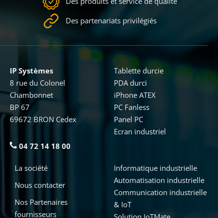
Des produits et service de qualité
Des partenariats privilégiés
IP Systèmes
Tablette durcie
8 rue du Colonel
PDA durci
Chambonnet
iPhone ATEX
BP 67
PC Fanless
69672 BRON Cedex
Panel PC
Ecran industriel
04 72 14 18 00
La société
Informatique industrielle
Automatisation industrielle
Nous contacter
Communication industrielle
Nos Partenaires
& IoT
fournisseurs
Solution IoTMate