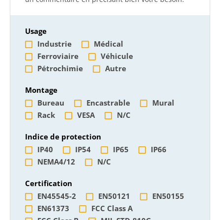
Usage
Industrie
Médical
Ferroviaire
Véhicule
Pétrochimie
Autre
Montage
Bureau
Encastrable
Mural
Rack
VESA
N/C
Indice de protection
IP40
IP54
IP65
IP66
NEMA4/12
N/C
Certification
EN45545-2
EN50121
EN50155
EN61373
FCC Class A