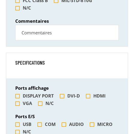
FCC Class B
MIL-STD-810G
N/C
Commentaires
SPECIFICATIONS
Ports affichage
DISPLAY PORT
DVI-D
HDMI
VGA
N/C
Ports E/S
USB
COM
AUDIO
MICRO
N/C