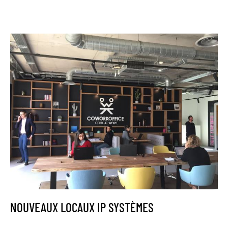
par
sur
sur
sur
sur
email
Facebook
Twitter
LinkedIn
WhatsApp
NOUVEAUX LOCAUX IP SYSTÈMES