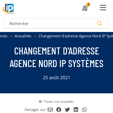
Ouvrir le menu
0
Devis
Recherc
tèmes
Actualités
Changement d'adresse Agence Nord IP Sy
CHANGEMENT D'ADRESSE
AGENCE NORD IP SYSTÈMES
25 août 2021
04 72 14 18 00
Nos configurateurs
Toutes nos actualités
Envoyer
Partager
Partager
Partager
Partager
Partager sur