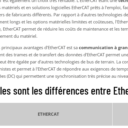
T est également un choix très rentable. L'EtherCAT étant une
tech
 matériels et en solutions logicielles EtherCAT prêts à l'emploi, f
ers de fabricants différents. Par rapport à d'autres technologies 
ent longs et les options matérielles limitées et coûteuses, l'Eth
, EtherCAT permet de réduire les coûts de maintenance et les temps
ement du matériel.
s principaux avantages d'EtherCAT est sa
communication à gran
ent des trames et de transfert des données d'EtherCAT permet une
eut être égalée par d'autres technologies de bus de terrain. La co
nistes et permet à l'EtherCAT de répondre aux exigences de temps
ées (DC) qui permettent une synchronisation très précise au nive
les sont les différences entre Eth
ETHERCAT