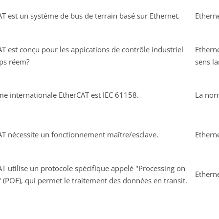
T est un système de bus de terrain basé sur Ethernet.
Etherne
T est conçu pour les appications de contrôle industriel
Ethern
ps réem?
sens la
e internationale EtherCAT est IEC 61158.
La norm
AT nécessite un fonctionnement maître/esclave.
Ethern
T utilise un protocole spécifique appelé "Processing on
Etherne
" (POF), qui permet le traitement des données en transit.