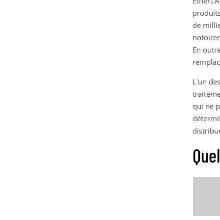
EtherCA
produits
de milli
notoirem
En outre
remplac
L'un de
traitem
qui ne p
détermi
distribu
Quel