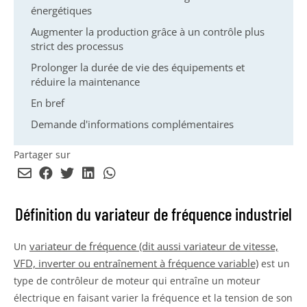
énergétiques
Augmenter la production grâce à un contrôle plus
strict des processus
Prolonger la durée de vie des équipements et
réduire la maintenance
En bref
Demande d'informations complémentaires
Partager sur
Envoyer
Partager
Partager
Partager
Partager
par
sur
sur
sur
sur
email
Facebook
Twitter
LinkedIn
WhatsApp
Définition du variateur de fréquence industriel
variateur de fréquence (dit aussi variateur de vitesse,
Un
VFD, inverter ou entraînement à fréquence variable)
est un
type de contrôleur de moteur qui entraîne un moteur
électrique en faisant varier la fréquence et la tension de son