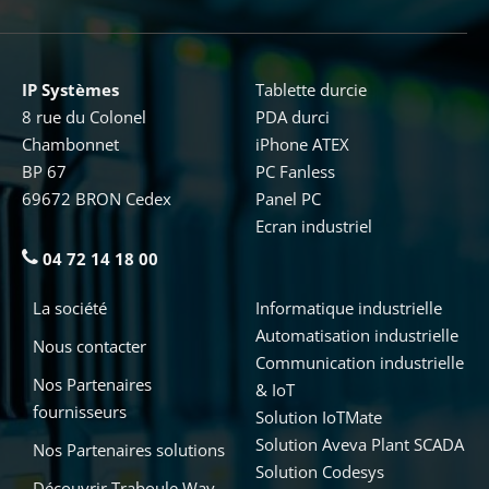
IP Systèmes
Tablette durcie
8 rue du Colonel
PDA durci
Chambonnet
iPhone ATEX
BP 67
PC Fanless
69672 BRON Cedex
Panel PC
Ecran industriel
04 72 14 18 00
La société
Informatique industrielle
Automatisation industrielle
Nous contacter
Communication industrielle
Nos Partenaires
& IoT
fournisseurs
Solution IoTMate
Solution Aveva Plant SCADA
Nos Partenaires solutions
Solution Codesys
Découvrir Traboule Way