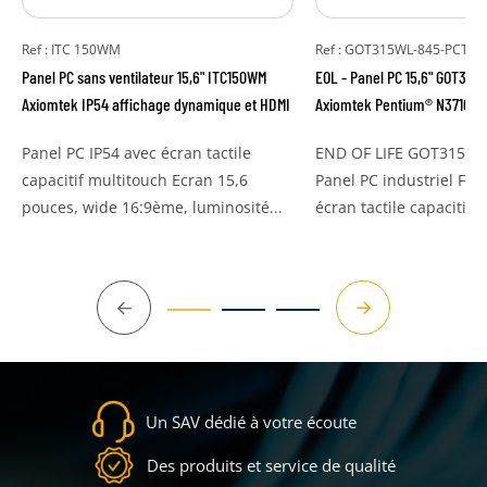
Ref : ITC 150WM
Ref : GOT315WL-845-PCT
Panel PC sans ventilateur 15,6" ITC150WM
EOL - Panel PC 15,6" GOT31
Axiomtek IP54 affichage dynamique et HDMI
Axiomtek Pentium® N3710 OS
Panel PC IP54 avec écran tactile
END OF LIFE GOT315WL-
capacitif multitouch Ecran 15,6
Panel PC industriel Fan
pouces, wide 16:9ème, luminosité...
écran tactile capacitif pr
Précédent
Suivant
Un SAV dédié à votre écoute
Des produits et service de qualité