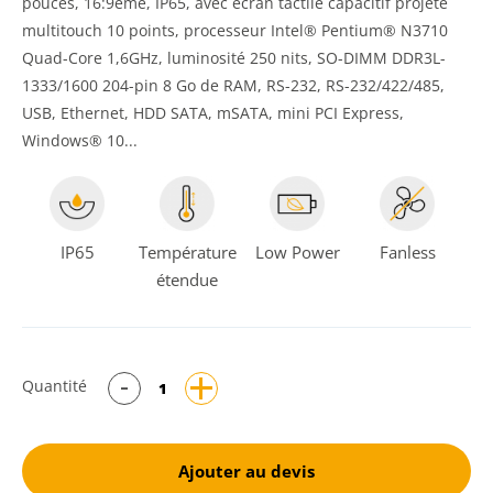
pouces, 16:9ème, IP65, avec écran tactile capacitif projeté
multitouch 10 points, processeur Intel® Pentium® N3710
Quad-Core 1,6GHz, luminosité 250 nits, SO-DIMM DDR3L-
1333/1600 204-pin 8 Go de RAM, RS-232, RS-232/422/485,
USB, Ethernet, HDD SATA, mSATA, mini PCI Express,
Windows® 10...
IP65
Température
Low Power
Fanless
étendue
Quantité
Ajouter au devis