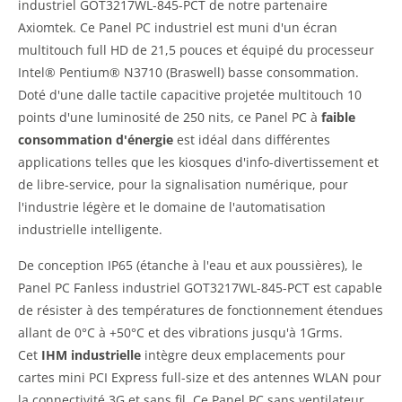
industriel GOT3217WL-845-PCT de notre partenaire
Axiomtek. Ce Panel PC industriel est muni d'un écran
multitouch full HD de 21,5 pouces et équipé du processeur
Intel® Pentium® N3710 (Braswell) basse consommation.
Doté d'une dalle tactile capacitive projetée multitouch 10
points d'une luminosité de 250 nits, ce Panel PC à
faible
consommation d'énergie
est idéal dans différentes
applications telles que les kiosques d'info-divertissement et
de libre-service, pour la signalisation numérique, pour
l'industrie légère et le domaine de l'automatisation
industrielle intelligente.
De conception IP65 (étanche à l'eau et aux poussières), le
Panel PC Fanless industriel GOT3217WL-845-PCT est capable
de résister à des températures de fonctionnement étendues
allant de 0°C à +50°C et des vibrations jusqu'à 1Grms.
Cet
IHM industrielle
intègre deux emplacements pour
cartes mini PCI Express full-size et des antennes WLAN pour
la connectivité 3G et sans fil. Ce Panel PC sans ventilateur