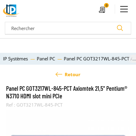
Ouvrir le menu
0
Devis
Recherc
IP Systèmes
Panel PC
Panel PC GOT3217WL-845-PCT Axi
Retour
Panel PC GOT3217WL-845-PCT Axiomtek 21,5" Pentium®
N3710 HDMI slot mini PCIe
Ref :
GOT3217WL-845-PCT
04 72 14 18 00
Nos configurateurs