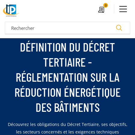
Ouvrir le menu
0
Devis
Recherc
DÉFINITION DU DÉCRET
TERTIAIRE -
RÉGLEMENTATION SUR LA
RÉDUCTION ÉNERGÉTIQUE
DES BÂTIMENTS
04 72 14 18 00
Nos configurateurs
Découvrez les obligations du Décret Tertiaire, ses objectifs,
les secteurs concernés et les exigences techniques