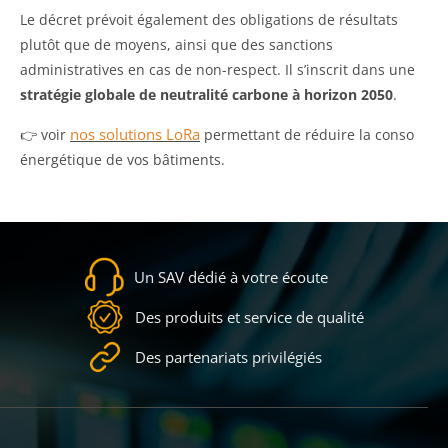
Le décret prévoit également des obligations de résultats
plutôt que de moyens, ainsi que des sanctions
administratives en cas de non-respect. Il s’inscrit dans une
stratégie globale de neutralité carbone à horizon 2050
.
nos solutions LoRa
👉 voir
permettant de réduire la conso
énergétique de vos bâtiments.
Un SAV dédié à votre écoute
Des produits et service de qualité
Des partenariats privilégiés