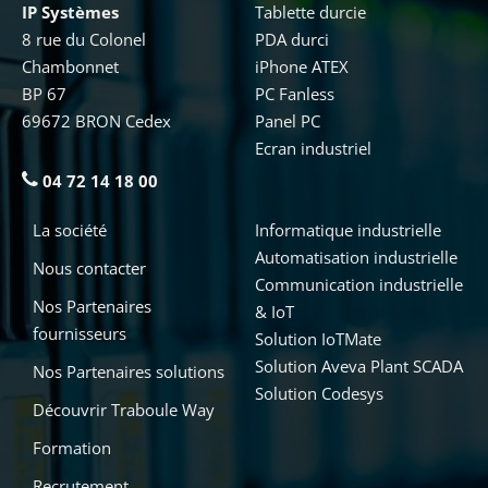
IP Systèmes
Tablette durcie
8 rue du Colonel
PDA durci
Chambonnet
iPhone ATEX
BP 67
PC Fanless
69672 BRON Cedex
Panel PC
Ecran industriel
04 72 14 18 00
La société
Informatique industrielle
Automatisation industrielle
Nous contacter
Communication industrielle
Nos Partenaires
& IoT
fournisseurs
Solution IoTMate
Solution Aveva Plant SCADA
Nos Partenaires solutions
Solution Codesys
Découvrir Traboule Way
Formation
Recrutement